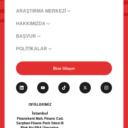
ARAŞTIRMA MERKEZİ
HAKKIMIZDA
BAŞVUR
POLİTİKALAR
Bize Ulaşın
OFİSLERİMİZ
İstanbul
Finanskent Mah. Finans Cad.
Sarphan Finans Park Sitesi B
Blok No:5BA Ümraniye,