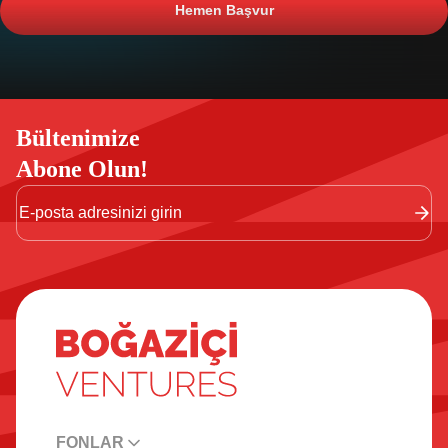
Hemen Başvur
Bültenimize
Abone Olun!
FONLAR