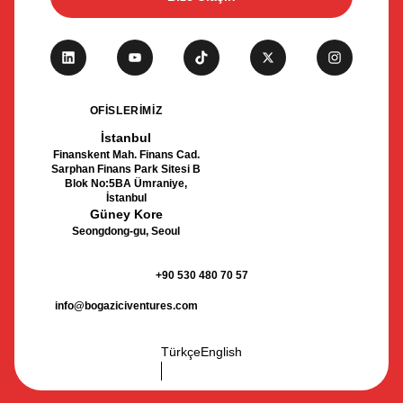
OFİSLERİMİZ
İstanbul
Finanskent Mah. Finans Cad.
Sarphan Finans Park Sitesi B
Blok No:5BA Ümraniye,
İstanbul
Güney Kore
Seongdong-gu, Seoul
+90 530 480 70 57
info@bogaziciventures.com
Türkçe
English