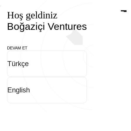
Hoş geldiniz
Hakkımızda
Boğaziçi Ventures
ARAŞTIRMA MERKEZİ
Podcastler
Fonlar
DEVAM ET
Türkçe
Araştırma Merkezi
English