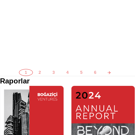
1
2
3
4
5
6
Raporlar