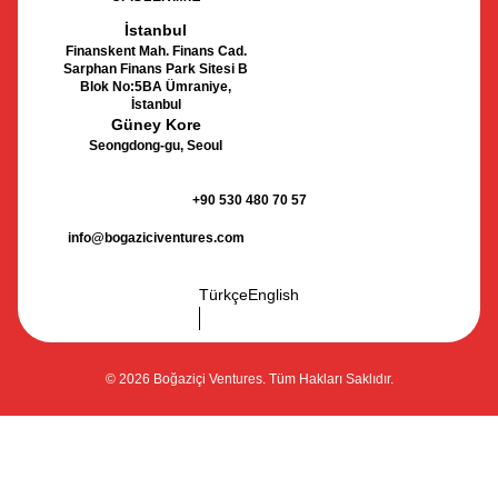
İstanbul
Finanskent Mah. Finans Cad.
Sarphan Finans Park Sitesi B
Blok No:5BA Ümraniye,
İstanbul
Güney Kore
Seongdong-gu, Seoul
+90 530 480 70 57
info@bogaziciventures.com
Türkçe
English
© 2026 Boğaziçi Ventures. Tüm Hakları Saklıdır.