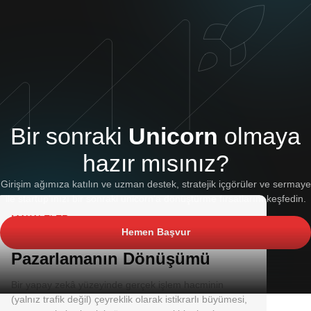
Bir sonraki
Unicorn
olmaya
hazır mısınız?
Girişim ağımıza katılın ve uzman destek, stratejik içgörüler ve sermaye
ile startup’ınızı bir sonraki unicorn’a dönüştürme fırsatlarını keşfedin.
MAKALELER
Hemen Başvur
Agentic Commerce ve
Pazarlamanın Dönüşümü
Bir yapay zekâ yüzeyinde gerçek işlem hacminin
(yalnız trafik değil) çeyreklik olarak istikrarlı büyümesi,
Araştırma Merkezi