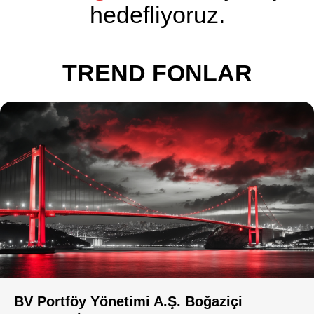
hedefliyoruz.
TREND FONLAR
BV Portföy Yönetimi A.Ş. Boğaziçi