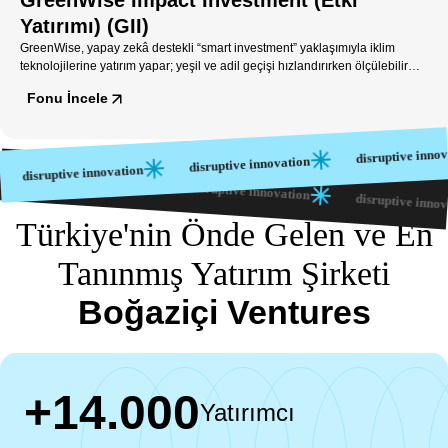
Yatırımı) (GII)
GreenWise, yapay zekâ destekli “smart investment” yaklaşımıyla iklim
teknolojilerine yatırım yapar; yeşil ve adil geçişi hızlandırırken ölçülebilir
etki ve güçlü finansal getiri hedefler.
Fonu İncele
disruptive innovation
disruptive innovation
on
isruptive innovation
disruptive innovation
disruptive innovation
disruptive
Türkiye'nin Önde Gelen ve En
Tanınmış Yatırım Şirketi
Boğaziçi Ventures
+14.000
Yatırımcı