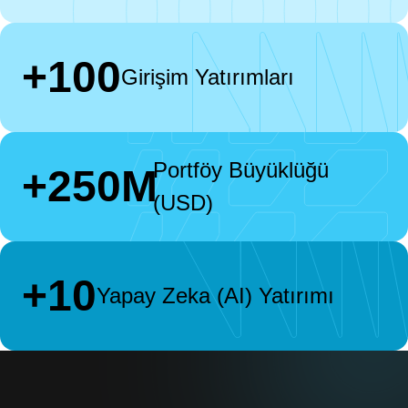
+100
Girişim Yatırımları
Portföy Büyüklüğü
+250M
(USD)
+10
Yapay Zeka (AI) Yatırımı