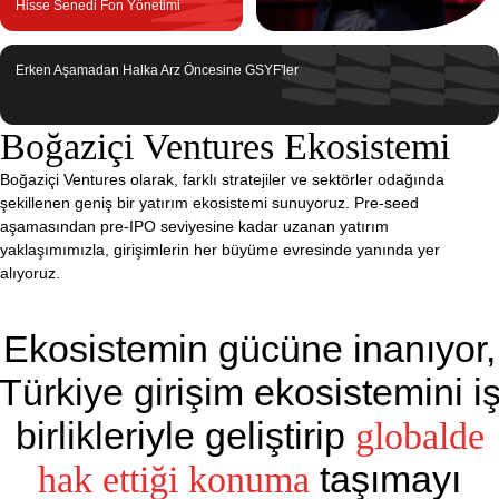
Hisse Senedi Fon Yönetimi
Erken Aşamadan Halka Arz Öncesine GSYF'ler
Boğaziçi Ventures Ekosistemi
Boğaziçi Ventures olarak, farklı stratejiler ve sektörler odağında
şekillenen geniş bir yatırım ekosistemi sunuyoruz. Pre-seed
aşamasından pre-IPO seviyesine kadar uzanan yatırım
yaklaşımımızla, girişimlerin her büyüme evresinde yanında yer
alıyoruz.
Ekosistemin gücüne inanıyor,
Türkiye girişim ekosistemini i
birlikleriyle geliştirip
globalde
taşımayı
hak ettiği konuma