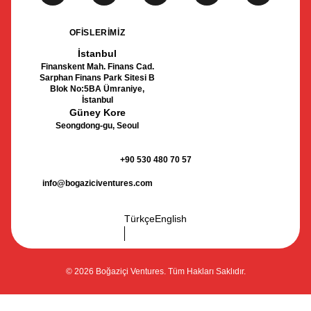
OFİSLERİMİZ
İstanbul
Finanskent Mah. Finans Cad.
Sarphan Finans Park Sitesi B
Blok No:5BA Ümraniye,
İstanbul
Güney Kore
Seongdong-gu, Seoul
+90 530 480 70 57
info@bogaziciventures.com
Türkçe
English
© 2026 Boğaziçi Ventures. Tüm Hakları Saklıdır.