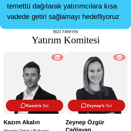
temettü dağıtarak yatırımcılara kısa
vadede getiri sağlamayı hedefliyoruz
BİZİ TANIYIN
Yatırım Komitesi
Kazım'a
Sor
Zeynep'e
Sor
Kazım Akalın
Zeynep Özgür
Çağlayan
Yönetici Ortak | Boğaziçi