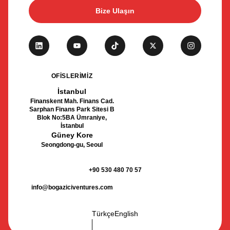
Bize Ulaşın
OFİSLERİMİZ
İstanbul
Finanskent Mah. Finans Cad.
Sarphan Finans Park Sitesi B
Blok No:5BA Ümraniye,
İstanbul
Güney Kore
Seongdong-gu, Seoul
+90 530 480 70 57
info@bogaziciventures.com
Türkçe
English