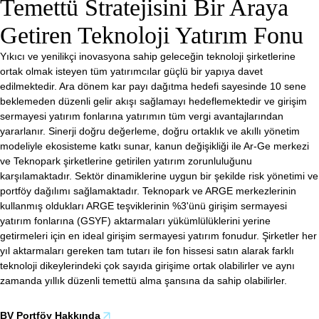
Temettü Stratejisini Bir Araya
Getiren Teknoloji Yatırım Fonu
Yıkıcı ve yenilikçi inovasyona sahip geleceğin teknoloji şirketlerine
ortak olmak isteyen tüm yatırımcılar güçlü bir yapıya davet
edilmektedir. Ara dönem kar payı dağıtma hedefi sayesinde 10 sene
beklemeden düzenli gelir akışı sağlamayı hedeflemektedir ve girişim
sermayesi yatırım fonlarına yatırımın tüm vergi avantajlarından
yararlanır. Sinerji doğru değerleme, doğru ortaklık ve akıllı yönetim
modeliyle ekosisteme katkı sunar, kanun değişikliği ile Ar-Ge merkezi
ve Teknopark şirketlerine getirilen yatırım zorunluluğunu
karşılamaktadır. Sektör dinamiklerine uygun bir şekilde risk yönetimi ve
portföy dağılımı sağlamaktadır. Teknopark ve ARGE merkezlerinin
kullanmış oldukları ARGE teşviklerinin %3'ünü girişim sermayesi
yatırım fonlarına (GSYF) aktarmaları yükümlülüklerini yerine
getirmeleri için en ideal girişim sermayesi yatırım fonudur. Şirketler her
yıl aktarmaları gereken tam tutarı ile fon hissesi satın alarak farklı
teknoloji dikeylerindeki çok sayıda girişime ortak olabilirler ve aynı
zamanda yıllık düzenli temettü alma şansına da sahip olabilirler.
BV Portföy Hakkında