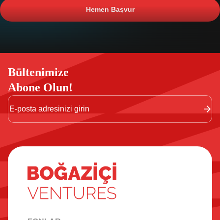
Hemen Başvur
Bültenimize
Abone Olun!