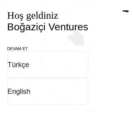
Hoş geldiniz
Hakkımızda
Boğaziçi Ventures
ARAŞTIRMA MERKEZİ
Podcastler
Fonlar
DEVAM ET
Türkçe
Araştırma Merkezi
English