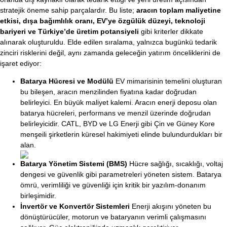
stratejik öneme sahip parçalardır. Bu liste;
aracın toplam maliyetine
etkisi, dışa bağımlılık oranı, EV’ye özgülük düzeyi, teknoloji
bariyeri ve Türkiye’de üretim potansiyeli
gibi kriterler dikkate
alınarak oluşturuldu. Elde edilen sıralama, yalnızca bugünkü tedarik
zinciri risklerini değil, aynı zamanda geleceğin yatırım önceliklerini de
işaret ediyor:
Batarya Hücresi ve Modülü
EV mimarisinin temelini oluşturan
bu bileşen, aracın menzilinden fiyatına kadar doğrudan
belirleyici. En büyük maliyet kalemi. Aracın enerji deposu olan
batarya hücreleri, performans ve menzil üzerinde doğrudan
belirleyicidir. CATL, BYD ve LG Enerji gibi Çin ve Güney Kore
menşeili şirketlerin küresel hakimiyeti elinde bulundurdukları bir
alan.
Batarya Yönetim Sistemi (BMS)
Hücre sağlığı, sıcaklığı, voltaj
dengesi ve güvenlik gibi parametreleri yöneten sistem. Batarya
ömrü, verimliliği ve güvenliği için kritik bir yazılım-donanım
birleşimidir.
İnvertör ve Konvertör Sistemleri
Enerji akışını yöneten bu
dönüştürücüler, motorun ve bataryanın verimli çalışmasını