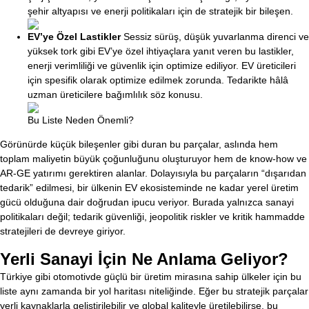
şehir altyapısı ve enerji politikaları için de stratejik bir bileşen.
EV’ye Özel Lastikler
Sessiz sürüş, düşük yuvarlanma direnci ve
yüksek tork gibi EV’ye özel ihtiyaçlara yanıt veren bu lastikler,
enerji verimliliği ve güvenlik için optimize ediliyor. EV üreticileri
için spesifik olarak optimize edilmek zorunda. Tedarikte hâlâ
uzman üreticilere bağımlılık söz konusu.
Bu Liste Neden Önemli?
Görünürde küçük bileşenler gibi duran bu parçalar, aslında hem
toplam maliyetin büyük çoğunluğunu oluşturuyor hem de know-how ve
AR-GE yatırımı gerektiren alanlar. Dolayısıyla bu parçaların “dışarıdan
tedarik” edilmesi, bir ülkenin EV ekosisteminde ne kadar yerel üretim
gücü olduğuna dair doğrudan ipucu veriyor. Burada yalnızca sanayi
politikaları değil; tedarik güvenliği, jeopolitik riskler ve kritik hammadde
stratejileri de devreye giriyor.
Yerli Sanayi İçin Ne Anlama Geliyor?
Türkiye gibi otomotivde güçlü bir üretim mirasına sahip ülkeler için bu
liste aynı zamanda bir yol haritası niteliğinde. Eğer bu stratejik parçalar
yerli kaynaklarla geliştirilebilir ve global kaliteyle üretilebilirse, bu