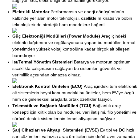
sağlıyor. Güç elektroniğinde uzmanlık gerektiriyor.
Elektrikli Motorlar
Performansın ve enerji dönüşümünün
kalbinde yer alan motor teknolojisi, özellikle mıknatıs ve bobin
teknolojilerinde stratejik ham maddelere bağımlı.
Güç Elektroniği Modülleri (Power Module)
Araç içindeki
elektrik dağıtımını ve regülasyonunu yapan bu modüller, termal
yönetimden yüksek voltaj kontrolüne kadar birçok alt bileşeni
barındırıyor.
Isı/Termal Yönetim Sistemleri
Batarya ve motorun optimum
sıcaklıkta çalışmasını sağlayan bu sistemler, güvenlik ve
verimlilik açısından olmazsa olmaz.
Elektronik Kontrol Üniteleri (ECU)
Araç içindeki tüm elektronik
alt sistemlerin beyni konumundaki bu üniteler, hem EV’ye özgü
hem de geleneksel araçlarla ortak özellikler taşıyor.
Telematik ve Bağlantı Modülleri (TCU)
Bağlantılı araç
konsepti için kritik olan bu modüller, veri iletişimi, filo yönetimi ve
sürücü destek sistemlerinin temel altyapısını sağlıyor.
Şarj Cihazları ve Altyapı Sistemleri (EVSE)
Ev tipi ve DC hızlı
şarj çözümleri, yalnızca araç üreticileri için değil, aynı zamanda