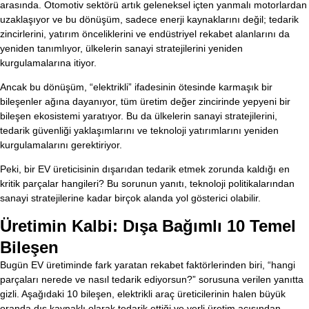
arasında. Otomotiv sektörü artık geleneksel içten yanmalı motorlardan
uzaklaşıyor ve bu dönüşüm, sadece enerji kaynaklarını değil; tedarik
zincirlerini, yatırım önceliklerini ve endüstriyel rekabet alanlarını da
yeniden tanımlıyor, ülkelerin sanayi stratejilerini yeniden
kurgulamalarına itiyor.
Ancak bu dönüşüm, “elektrikli” ifadesinin ötesinde karmaşık bir
bileşenler ağına dayanıyor, tüm üretim değer zincirinde yepyeni bir
bileşen ekosistemi yaratıyor. Bu da ülkelerin sanayi stratejilerini,
tedarik güvenliği yaklaşımlarını ve teknoloji yatırımlarını yeniden
kurgulamalarını gerektiriyor.
Peki, bir EV üreticisinin dışarıdan tedarik etmek zorunda kaldığı en
kritik parçalar hangileri? Bu sorunun yanıtı, teknoloji politikalarından
sanayi stratejilerine kadar birçok alanda yol gösterici olabilir.
Üretimin Kalbi: Dışa Bağımlı 10 Temel
Bileşen
Bugün EV üretiminde fark yaratan rekabet faktörlerinden biri, “hangi
parçaları nerede ve nasıl tedarik ediyorsun?” sorusuna verilen yanıtta
gizli. Aşağıdaki 10 bileşen, elektrikli araç üreticilerinin halen büyük
oranda dış kaynaklı olarak tedarik ettiği ve yerli üretim açısından