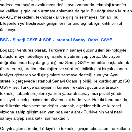
sadece cari açığın azaltılması değil, aynı zamanda teknoloji transferi
ve kalifiye iş gücünün artması anlamına da gelir. Bu doğrultuda kurulan
AR-GE merkezleri, teknoparklar ve girişim sermayesi fonları, bu
bileşenleri yerlileştirecek girişimlerin önünü açmak için kritik bir rol
üstleniyor.
BSG - Sinerji GSYF
&
SOF - İstanbul Sanayi Odası GSYF
Boğaziçi Ventures olarak, Türkiye’nin sanayi gücünü ileri teknolojiyle
buluşturmayı hedefleyen girişimlere yatırım yapıyoruz. Bu vizyon
doğrultusunda hayata geçirdiğimiz Sinerji GSYF, mobilite başta olmak
üzere enerji, üretim teknolojileri ve sürdürülebilirlik gibi birçok alanda
faaliyet gösteren yerli girişimlere sermaye desteği sunuyor. Aynı
stratejik çerçevede İstanbul Sanayi Odası iş birliği ile kurduğumuz İSO
GSYF ise, Türkiye sanayisinin küresel rekabet gücünü artıracak
teknoloji tabanlı projelere yatırım yaparak sanayimizi pozitif yönde
etkileyebilecek girişimlerin büyümesini hedefliyor. Her iki fonumuz da,
yerli üretim ekosistemine değer katacak, ölçeklenebilir ve küresel
vizyona sahip girişimlerin yanında yer alarak Türkiye’nin yeni nesil
sanayi altyapısına katkı sunmaktadır.
On yılı aşkın süredir, Türkiye'nin teknoloji girişim ekosistemine katkıda