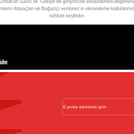
mutcan Savcı ile Türkiye’de girişimcilik ekosistemini değerlendi
şimlerin ihtiyaçları ve Boğaziçi ventures’ın ekosisteme katkılarının
sohbeti keşfedin.