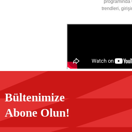
programında U
trendleri, giri
Bültenimize
Abone Olun!