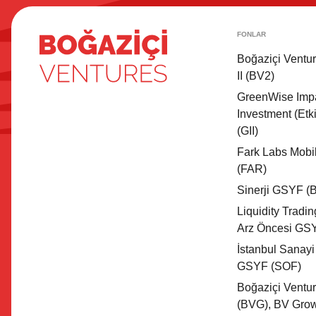
FONLAR
Boğaziçi Ventu
II (BV2)
GreenWise Imp
Investment (Etki
(GII)
Fark Labs Mobi
(FAR)
Sinerji GSYF (
Liquidity Tradi
Arz Öncesi GS
İstanbul Sanayi
GSYF (SOF)
Boğaziçi Vent
(BVG), BV Gro