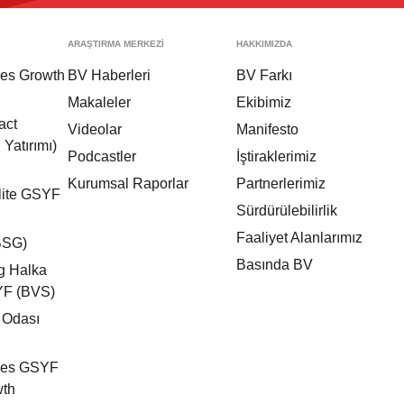
ARAŞTIRMA MERKEZİ
HAKKIMIZDA
res Growth
BV Haberleri
BV Farkı
Makaleler
Ekibimiz
act
Videolar
Manifesto
 Yatırımı)
Podcastler
İştiraklerimiz
Kurumsal Raporlar
Partnerlerimiz
lite GSYF
Sürdürülebilirlik
Faaliyet Alanlarımız
BSG)
Basında BV
ng Halka
YF (BVS)
 Odası
ures GSYF
wth