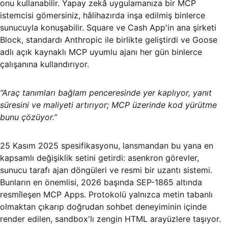
onu kullanabilir. Yapay zekâ uygulamanıza bir MCP
istemcisi gömersiniz, hâlihazırda inşa edilmiş binlerce
sunucuyla konuşabilir. Square ve Cash App'in ana şirketi
Block, standardı Anthropic ile birlikte geliştirdi ve Goose
adlı açık kaynaklı MCP uyumlu ajanı her gün binlerce
çalışanına kullandırıyor.
“Araç tanımları bağlam penceresinde yer kaplıyor, yanıt
süresini ve maliyeti artırıyor; MCP üzerinde kod yürütme
bunu çözüyor.”
25 Kasım 2025 spesifikasyonu, lansmandan bu yana en
kapsamlı değişiklik setini getirdi: asenkron görevler,
sunucu tarafı ajan döngüleri ve resmi bir uzantı sistemi.
Bunların en önemlisi, 2026 başında SEP-1865 altında
resmîleşen MCP Apps. Protokolü yalnızca metin tabanlı
olmaktan çıkarıp doğrudan sohbet deneyiminin içinde
render edilen, sandbox'lı zengin HTML arayüzlere taşıyor.