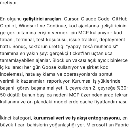
üretiyor.
En olgunu
geliştirici araçları
. Cursor, Claude Code, GitHub
Copilot, Windsurf ve Continue, kod ajanlarına geliştiricinin
gerçek ortamına erişim vermek için MCP kullanıyor: kod
tabanı, terminal, test koşucusu, issue tracker, deployment
hattı. Sonuç, sektörün ürettiği "yapay zekâ mühendisi"
tanımına en yakın şey: gerçekçi ticket'ları uçtan uca
tamamlayabilen ajanlar. Block'un vakası açıklayıcı: binlerce
iç kullanıcı her gün Goose kullanıyor ve şirket kod
incelemesi, hata ayıklama ve operasyonlarda somut
verimlilik kazanımları raporluyor. Kurumsal iş yüklerinde
başarılı görev başına maliyet, 1. çeyrekten 2. çeyreğe %30-
50 düştü; bunun başlıca nedeni MCP üzerinden araç tekrar
kullanımı ve ön plandaki modellerde cache fiyatlandırması.
İkinci kategori,
kurumsal veri ve iş akışı entegrasyonu
, en
büyük ticari bahislerin yoğunlaştığı yer. Microsoft'un Fabric