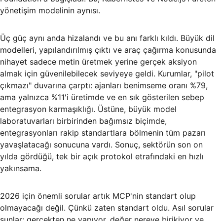
yönetişim modelinin aynısı.
Üç güç aynı anda hizalandı ve bu anı farklı kıldı. Büyük dil
modelleri, yapılandırılmış çıktı ve araç çağırma konusunda
nihayet sadece metin üretmek yerine gerçek aksiyon
almak için güvenilebilecek seviyeye geldi. Kurumlar, "pilot
çıkmazı" duvarına çarptı: ajanları benimseme oranı %79,
ama yalnızca %11'i üretimde ve en sık gösterilen sebep
entegrasyon karmaşıklığı. Üstüne, büyük model
laboratuvarları birbirinden bağımsız biçimde,
entegrasyonları rakip standartlara bölmenin tüm pazarı
yavaşlatacağı sonucuna vardı. Sonuç, sektörün son on
yılda gördüğü, tek bir açık protokol etrafındaki en hızlı
yakınsama.
2026 için önemli sorular artık MCP'nin standart olup
olmayacağı değil. Çünkü zaten standart oldu. Asıl sorular
şunlar: gerçekten ne yapıyor, değer nereye birikiyor ve