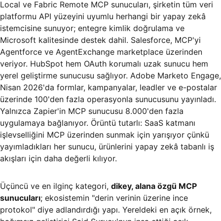
Local ve Fabric Remote MCP sunucuları, şirketin tüm veri
platformu API yüzeyini uyumlu herhangi bir yapay zekâ
istemcisine sunuyor; entegre kimlik doğrulama ve
Microsoft kalitesinde destek dahil. Salesforce, MCP'yi
Agentforce ve AgentExchange marketplace üzerinden
veriyor. HubSpot hem OAuth korumalı uzak sunucu hem
yerel geliştirme sunucusu sağlıyor. Adobe Marketo Engage,
Nisan 2026'da formlar, kampanyalar, leadler ve e-postalar
üzerinde 100'den fazla operasyonla sunucusunu yayınladı.
Yalnızca Zapier'in MCP sunucusu 8.000'den fazla
uygulamaya bağlanıyor. Örüntü tutarlı: SaaS katmanı
işlevselliğini MCP üzerinden sunmak için yarışıyor çünkü
yayımladıkları her sunucu, ürünlerini yapay zekâ tabanlı iş
akışları için daha değerli kılıyor.
Üçüncü ve en ilginç kategori,
dikey, alana özgü MCP
sunucuları
; ekosistemin "derin verinin üzerine ince
protokol" diye adlandırdığı yapı. Yereldeki en açık örnek,