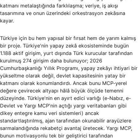
katmanı metalaştığında farklılaşma; veriye, iş akışı
tasarımına ve onun üzerindeki orkestrasyon zekâsına
kayar.
Türkiye için bu hem yapısal bir fırsat hem de yarım kalmış
bir proje. Türkiye'nin yapay zekâ ekosisteminde bugün
1.188 aktif girişim, yurt dışında Türk kurucular tarafından
kurulmuş 274 girişim daha bulunuyor; 2026
Cumhurbaşkanlığı Yıllık Programı, yapay zekâyı ihtiyari bir
yükseltme olarak değil, devlet kapasitesinin yatay bir
katmanı olarak konumlandırdı. Ancak bunu MCP-yerel
değere çevirecek altyapı hâlâ büyük ölçüde temenni
düzeyinde. Türkiye'nin en ayırt edici varlığı (e-Nabız, e-
Devlet ve Yargı MCP'nin açtığı yargı veritabanları gibi
dikey entegre kamu veri sistemleri) ancak
standartlaştırılmış, ajan tarafından okunabilir arayüzlere
sarmalandığında rekabetçi avantaj üretecek. Yargı MCP,
bunun motivasyonlu tek bir geliştirici tarafından