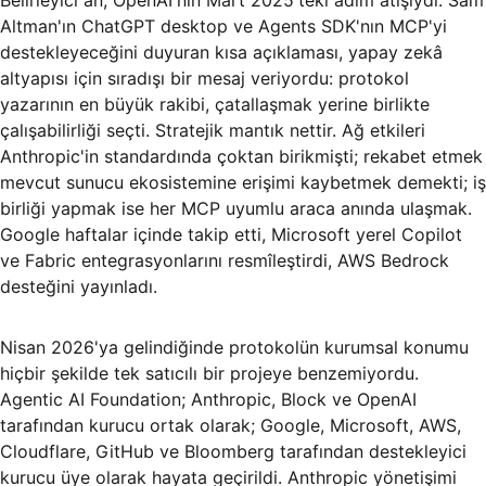
Belirleyici an, OpenAI'nin Mart 2025'teki adım atışıydı. Sam
Altman'ın ChatGPT desktop ve Agents SDK'nın MCP'yi
destekleyeceğini duyuran kısa açıklaması, yapay zekâ
altyapısı için sıradışı bir mesaj veriyordu: protokol
yazarının en büyük rakibi, çatallaşmak yerine birlikte
çalışabilirliği seçti. Stratejik mantık nettir. Ağ etkileri
Anthropic'in standardında çoktan birikmişti; rekabet etmek
mevcut sunucu ekosistemine erişimi kaybetmek demekti; iş
birliği yapmak ise her MCP uyumlu araca anında ulaşmak.
Google haftalar içinde takip etti, Microsoft yerel Copilot
ve Fabric entegrasyonlarını resmîleştirdi, AWS Bedrock
desteğini yayınladı.
Nisan 2026'ya gelindiğinde protokolün kurumsal konumu
hiçbir şekilde tek satıcılı bir projeye benzemiyordu.
Agentic AI Foundation; Anthropic, Block ve OpenAI
tarafından kurucu ortak olarak; Google, Microsoft, AWS,
Cloudflare, GitHub ve Bloomberg tarafından destekleyici
kurucu üye olarak hayata geçirildi. Anthropic yönetişimi