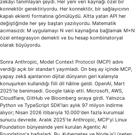
zekâyı tanımlayan şeydi. Her yeni veri kaynağı özel bir
konnektör gerektiriyordu. Her konnektör, bir sağlayıcının
kapalı eklenti formatına gömülüydü. Altta yatan API her
değiştiğinde her şey baştan yazılıyordu. Matematik
acımasızdı: M uygulamayı N veri kaynağına bağlamak M×N
özel entegrasyon demekti ve bu hesap kombinatoryal
olarak büyüyordu.
Sonra Anthropic, Model Context Protocol (MCP) adını
verdiği açık bir standart yayımladı. On beş ay içinde MCP,
yapay zekâ ajanlarının dijital dünyanın geri kalanıyla
konuşurken kullandığı fiili dil hâline geldi. OpenAI, Mart
2025'te benimsedi. Google takip etti. Microsoft, AWS,
Cloudflare, GitHub ve Bloomberg sıraya girdi. Yalnızca
Python ve TypeScript SDK'ları aylık 97 milyon indirme
alıyor; Nisan 2026 itibarıyla 10.000'den fazla kurumsal
sunucu devrede. Aralık 2025'te Anthropic, MCP'yi Linux
Foundation bünyesinde yeni kurulan Agentic AI
Foundation'a bağışladı. Bu, Kubernetes ve Node.js'i üreten