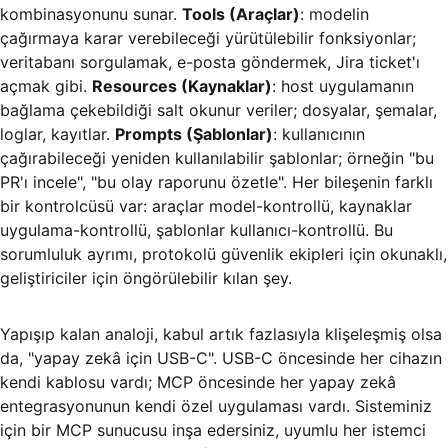
kombinasyonunu sunar.
Tools (Araçlar)
: modelin
çağırmaya karar verebileceği yürütülebilir fonksiyonlar;
veritabanı sorgulamak, e-posta göndermek, Jira ticket'ı
açmak gibi.
Resources (Kaynaklar)
: host uygulamanın
bağlama çekebildiği salt okunur veriler; dosyalar, şemalar,
loglar, kayıtlar.
Prompts (Şablonlar)
: kullanıcının
çağırabileceği yeniden kullanılabilir şablonlar; örneğin "bu
PR'ı incele", "bu olay raporunu özetle". Her bileşenin farklı
bir kontrolcüsü var: araçlar model-kontrollü, kaynaklar
uygulama-kontrollü, şablonlar kullanıcı-kontrollü. Bu
sorumluluk ayrımı, protokolü güvenlik ekipleri için okunaklı,
geliştiriciler için öngörülebilir kılan şey.
Yapışıp kalan analoji, kabul artık fazlasıyla klişeleşmiş olsa
da, "yapay zekâ için USB-C". USB-C öncesinde her cihazın
kendi kablosu vardı; MCP öncesinde her yapay zekâ
entegrasyonunun kendi özel uygulaması vardı. Sisteminiz
için bir MCP sunucusu inşa edersiniz, uyumlu her istemci