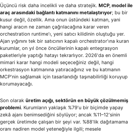
Üçüncü risk daha incelikli ve daha stratejik.
MCP, model ile
araç arasındaki bağlantı katmanını metalaştırıyor
; bu bir
kusur değil, özellik. Ama onun üstündeki katman, yani
hangi aracın ne zaman çağrılacağına karar veren
orchestration runtime'ı, yeni satıcı kilidinin oluştuğu yer.
Ajan yığınını tek bir satıcının kapalı orchestrator'ına kuran
kurumlar, on yıl önce öncüllerinin kapalı entegrasyon
paketleriyle yaptığı hatayı tekrarlıyor. 2026'da en önemli
mimari karar hangi modeli seçeceğiniz değil, hangi
orkestrasyon katmanına yatıracağınız ve bu katmanın
MCP'nin sağlamak için tasarlandığı taşınabilirliği koruyup
korumayacağı.
Son olarak
üretim açığı, sektörün en büyük çözülmemiş
problemi
. Kurumların yaklaşık %79'u bir biçimde yapay
zekâ ajanı benimsediğini söylüyor; ancak %11–12'sinin
gerçek üretimde çalışan bir şeyi var. %88'lik dağıtamama
oranı nadiren model yeteneğiyle ilgili; mesele