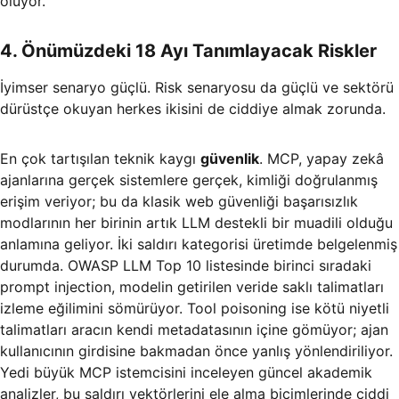
oluyor.
4. Önümüzdeki 18 Ayı Tanımlayacak Riskler
İyimser senaryo güçlü. Risk senaryosu da güçlü ve sektörü
dürüstçe okuyan herkes ikisini de ciddiye almak zorunda.
En çok tartışılan teknik kaygı
güvenlik
. MCP, yapay zekâ
ajanlarına gerçek sistemlere gerçek, kimliği doğrulanmış
erişim veriyor; bu da klasik web güvenliği başarısızlık
modlarının her birinin artık LLM destekli bir muadili olduğu
anlamına geliyor. İki saldırı kategorisi üretimde belgelenmiş
durumda. OWASP LLM Top 10 listesinde birinci sıradaki
prompt injection, modelin getirilen veride saklı talimatları
izleme eğilimini sömürüyor. Tool poisoning ise kötü niyetli
talimatları aracın kendi metadatasının içine gömüyor; ajan
kullanıcının girdisine bakmadan önce yanlış yönlendiriliyor.
Yedi büyük MCP istemcisini inceleyen güncel akademik
analizler, bu saldırı vektörlerini ele alma biçimlerinde ciddi