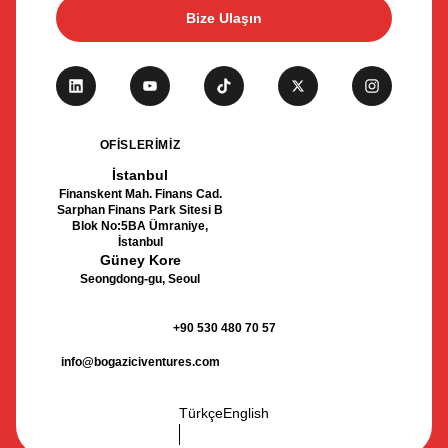
Bize Ulaşın
OFİSLERİMİZ
İstanbul
Finanskent Mah. Finans Cad.
Sarphan Finans Park Sitesi B
Blok No:5BA Ümraniye,
İstanbul
Güney Kore
Seongdong-gu, Seoul
+90 530 480 70 57
info@bogaziciventures.com
Türkçe
English