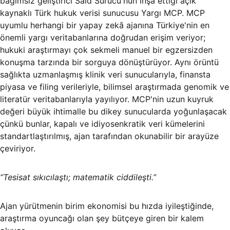
bağımsız geliştirici Said Surucu'nun inşa ettiği açık
kaynaklı Türk hukuk verisi sunucusu Yargı MCP. MCP
uyumlu herhangi bir yapay zekâ ajanına Türkiye'nin en
önemli yargı veritabanlarına doğrudan erişim veriyor;
hukuki araştırmayı çok sekmeli manuel bir egzersizden
konuşma tarzında bir sorguya dönüştürüyor. Aynı örüntü
sağlıkta uzmanlaşmış klinik veri sunucularıyla, finansta
piyasa ve filing verileriyle, bilimsel araştırmada genomik ve
literatür veritabanlarıyla yayılıyor. MCP'nin uzun kuyruk
değeri büyük ihtimalle bu dikey sunucularda yoğunlaşacak
çünkü bunlar, kapalı ve idiyosenkratik veri kümelerini
standartlaştırılmış, ajan tarafından okunabilir bir arayüze
çeviriyor.
“Tesisat sıkıcılaştı; matematik ciddileşti.”
Ajan yürütmenin birim ekonomisi bu hızda iyileştiğinde,
araştırma oyuncağı olan şey bütçeye giren bir kalem